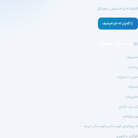
کتێبخانە و ئەرشیفی دیجیتاڵ
گەڕان لە ناو ئەرشیف
لێرەوە پۆل هەڵبژێرە
دەسپێک
ڕێبەران
حیزبی دێموکڕات
نامیلکە
هاوڕێیان
ژن ژیان ئازادی
وتو وێژەکان
لە ڕۆژنامەی کوردستان و کوردستان میدیا
گوڤاری یەکبوون