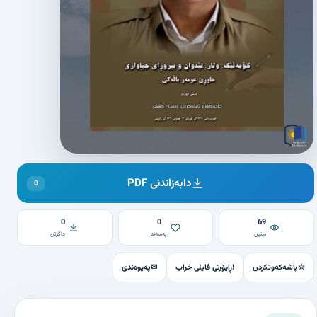
دابەزاندنی PDF
0
0
0
69
بینین
پەسەند
داگرتن
☆
پاشەکەوتکردن
!
ڕاپۆرتی فایلی خراب
✉
پەیوەندی