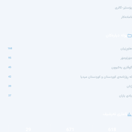
پۆستێر-گالری
ئامادەکار
پۆلە دیارەکان
هاوڕێیان
168
جۆراوجۆر
95
گوڤاری یەکبوون
45
لە ڕۆژنامەی کوردستان و کوردستان میدیا
42
ژنان
39
یادی یاران
37
ئاماری ئەرشیف
29
671
618