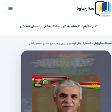
مێنیو
سەرچاوە
ئەم ماڵپەڕە تایبەتە بە کارو چالاکییەکانی ڕەحمان نەقشی
سەرەتا
←
هاوڕێیان
←
کۆمەڵێک وتار، لێدوان و بیروڕای جیاوازی هاوڕێ عومەر باڵەکی