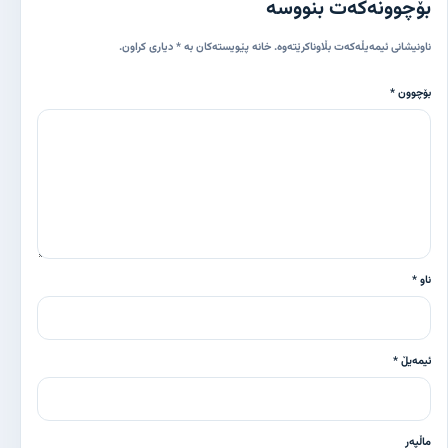
بۆچوونەکەت بنووسە
ناونیشانی ئیمەیڵەکەت بڵاوناکرێتەوە. خانە پێویستەکان بە * دیاری کراون.
بۆچوون *
ناو *
ئیمەیڵ *
ماڵپەڕ