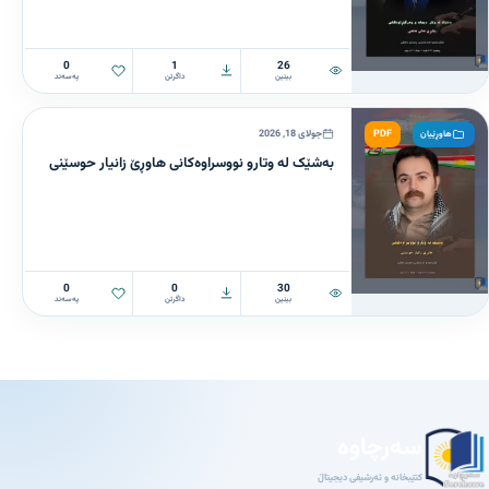
0
1
26
بینین
داگرتن
پەسەند
PDF
جولای 18, 2026
هاوڕێیان
بەشێک لە وتارو نووسراوەکانی هاوڕێ زانیار حوسێنی
0
0
30
بینین
داگرتن
پەسەند
سەرچاوە
کتێبخانە و ئەرشیفی دیجیتاڵ