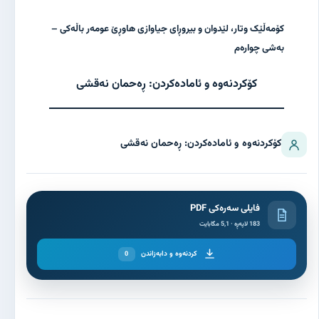
کۆمەڵێک وتار، لێدوان و بیروڕای جیاوازی هاوڕێ عومەر باڵەکی –
بەشی چوارەم
کۆکردنەوە و ئامادەکردن: ڕەحمان نەقشی
کۆکردنەوە و ئامادەکردن: ڕەحمان نەقشی
فایلی سەرەکی PDF
183 لاپەڕە · 5,1 مگابایت
کردنەوە و دابەزاندن
0