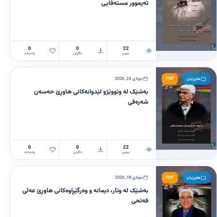
تەیموور مستەفایی
0
0
22
بینین
داگرتن
پەسەند
PDF
جولای 24, 2026
هاوڕێیان
بەشێک لە وتووێژو لێدوانەکانی هاوڕێ حەسەن
شەرەفی
0
0
22
بینین
داگرتن
پەسەند
PDF
جولای 18, 2026
هاوڕێیان
بەشێک لە وتار، دیمانە و وەرگێڕاوەکانی هاوڕێ عەلی
فەتحی