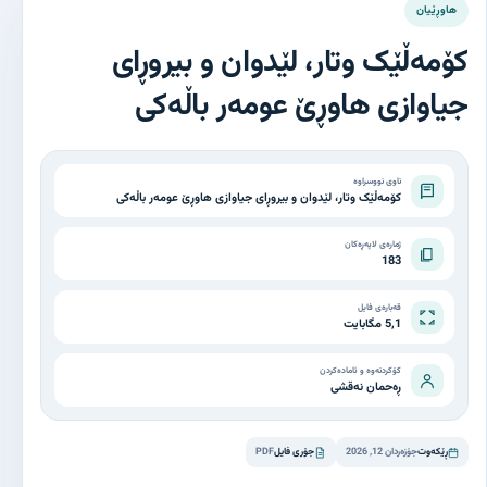
هاوڕێیان
کۆمەڵێک وتار، لێدوان و بیروڕای
جیاوازی هاوڕێ عومەر باڵەکی
ناوی نووسراوە
کۆمەڵێک وتار، لێدوان و بیروڕای جیاوازی هاوڕێ عومەر باڵەکی
ژمارەی لاپەڕەکان
183
قەبارەی فایل
5,1 مگابایت
کۆکردنەوە و ئامادەکردن
ڕەحمان نەقشی
ڕێکەوت
جۆزەردان 12, 2026
جۆری فایل
PDF