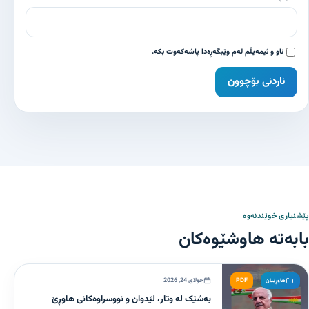
ناو و ئیمەیڵم لەم وێبگەڕەدا پاشەکەوت بکە.
پێشنیاری خوێندنەوە
بابەتە هاوشێوەکان
PDF
جولای 24, 2026
هاوڕێیان
بەشێک لە وتار، لێدوان و نووسراوەکانی هاوڕێ