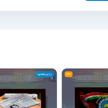
PDF
١٠ی خاکەلیوە