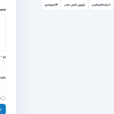
☆
پاشەکەوتکردن
!
ڕاپۆرتی فایلی خراب
✉
پەیوەندی
بۆچوو
ناو *
ماڵپەڕ
ن