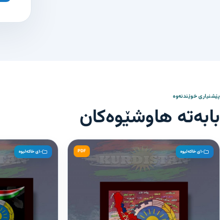
پێشنیاری خوێندنەوە
بابەتە هاوشێوەکان
PDF
١٠ی خاکەلیوە
١٠ی خاکەلیوە