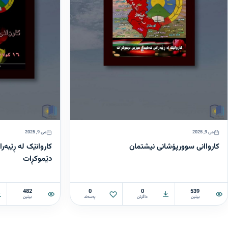
می 9, 2025
می 9, 2025
کارواانی سوورپۆشانی نیشتمان
کاروانێک لە ڕێبە
دێموکڕات
482
0
0
539
بینین
داگرتن
پەسەند
بینین