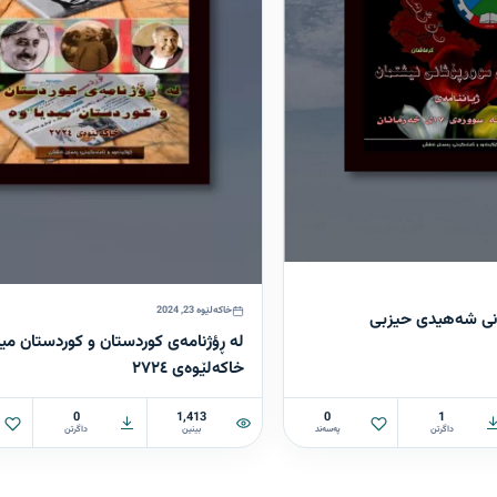
خاکەلێوە 23, 2024
رانی شەهیدی حیزبی
لە ڕؤژنامەی کوردستان و کوردستان مید
خاکەلێوەی ٢٧٢٤
0
1,413
0
1
داگرتن
پەسەند
بینین
داگرتن