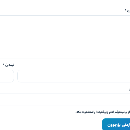
ن *
ئیمەیڵ *
او و ئیمەیڵم لەم وێبگەڕەدا پاشەکەوت بکە.