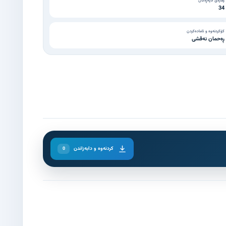
ژمارەی لاپەڕەکان
34
کۆکردنەوە و ئامادەکردن
ڕەحمان نەقشی
کردنەوە و دابەزاندن
0