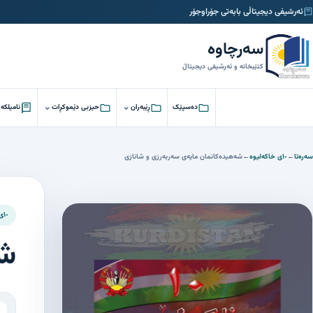
ئەرشیفی دیجیتاڵی بابەتی جۆراوجۆر
سەرچاوە
کتێبخانە و ئەرشیفی دیجیتاڵ
⌄
⌄
⌄
دەسپێک
ڕێبەران
حیزبی دێموکڕات
نامیلکە
سەرەتا
←
١٠ی خاکەلیوە
←
شەهیدەکانمان مایەی سەربەرزی و شانازی
١٠ی خاکەلیوە
شە