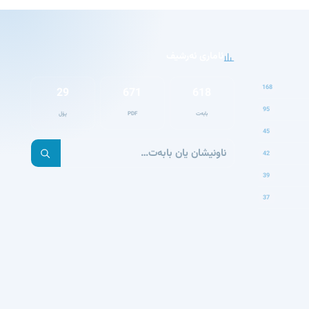
ئاماری ئەرشیف
168
29
671
618
95
بابەت
PDF
پۆل
45
42
39
37