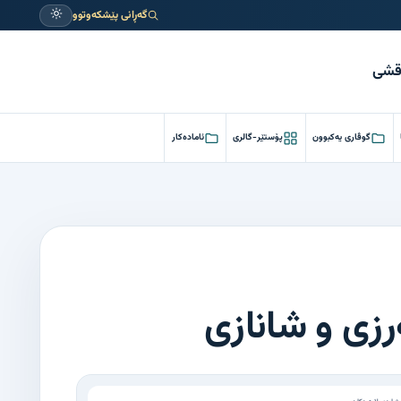
گەڕانی پێشکەوتوو
ەقشی
گوڤاری یەکبوون
پۆستێر-گالری
ئامادەکار
زی و شانازی