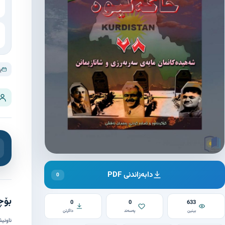
ڕ
دابەزاندنی PDF
0
بۆچ
0
0
633
بینین
پەسەند
داگرتن
ناونیش