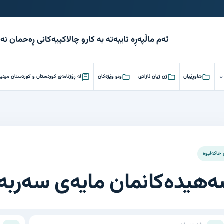
ئەم ماڵپەڕە تایبەتە بە کارو چالاکییەکانی ڕەحمان ن
هاوڕێیان
ژن ژیان ئازادی
وتو وێژەکان
لە ڕۆژنامەی کوردستان و کوردستان میدیا
هیدەکانمان مایەی سەربەر