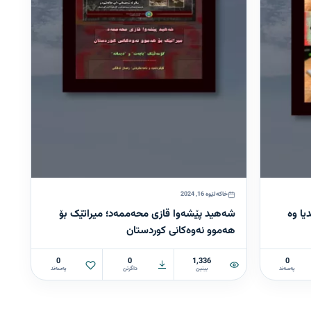
خاکەلێوە 16, 2024
یا وە
شەهید پێشەوا قازی محەممەد؛ میراتێک بۆ
هەموو نەوەکانی کوردستان
0
0
1,336
0
پەسەند
بینین
داگرتن
پەسەند