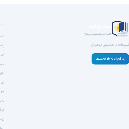
سەرچاوە
کتێبخانە و ئەرشیفی دیجیتاڵ
دەس
کتێبخانە و ئەرشیفی دیجیتاڵ
ڕێبە
حیز
گەڕان لە ناو ئەرشیف
نامی
هاوڕ
ژن ژ
وتو 
لە ڕ
گوڤ
پۆست
ئاما