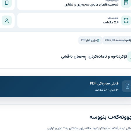
ناوی نووسراوە
شەهیدەکانمان مایەی سەربەرزی و شانازی
قەبارەی فایل
2,4 مگابایت
ێکەوت
ڕەشەمە 30, 2025
جۆری فایل
PDF
کۆکردنەوە و ئامادەکردن: ڕەحمان نەقشی
فایلی سەرەکی PDF
34 لاپەڕە · 2,4 مگابایت
وونەکەت بنووسە
انی ئیمەیڵەکەت بڵاوناکرێتەوە. خانە پێویستەکان بە * دیاری کراون.