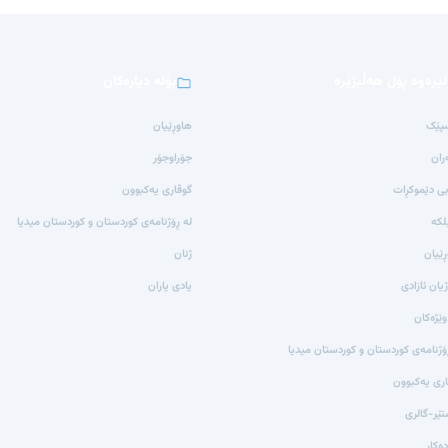
لێرەوە پۆل هەڵبژێرە
پۆلە دیارەکان
پێک
هاوڕێیان
ران
جۆراوجۆر
بی دێموکڕات
گوڤاری یەکبوون
لکە
لە ڕۆژنامەی کوردستان و کوردستان میدیا
ێیان
ژنان
یان ئازادی
یادی یاران
وێژەکان
ۆژنامەی کوردستان و کوردستان میدیا
اری یەکبوون
ێر-گالری
دەکار