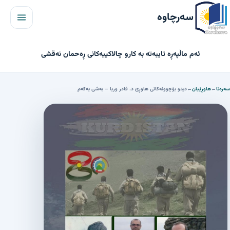
مێنیو
سەرچاوە
ئەم ماڵپەڕە تایبەتە بە کارو چالاکییەکانی ڕەحمان نەقشی
سەرەتا
←
هاوڕێیان
←
دیدو بۆچوونەکانی هاوڕێ د. قادر وریا – بەشی یەکەم