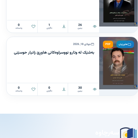
0
1
26
بینین
داگرتن
پەسەند
PDF
جولای 18, 2026
هاوڕێیان
بەشێک لە وتارو نووسراوەکانی هاوڕێ زانیار حوسێنی
0
0
30
بینین
داگرتن
پەسەند
سەرچاوە