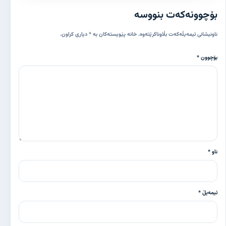
بۆچوونەکەت بنووسە
ناونیشانی ئیمەیڵەکەت بڵاوناکرێتەوە. خانە پێویستەکان بە * دیاری کراون.
بۆچوون *
ناو *
ئیمەیڵ *