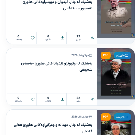
بەشێک لە وتار، لێدوان و نووسراوەکانی هاوڕێ
تەیموور مستەفایی
0
0
22
بینین
داگرتن
پەسەند
PDF
جولای 24, 2026
هاوڕێیان
بەشێک لە وتووێژو لێدوانەکانی هاوڕێ حەسەن
شەرەفی
0
0
22
بینین
داگرتن
پەسەند
PDF
جولای 18, 2026
هاوڕێیان
بەشێک لە وتار، دیمانە و وەرگێڕاوەکانی هاوڕێ عەلی
فەتحی