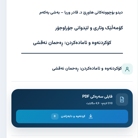
دیدو بۆچوونەکانی هاوڕێ د. قادر وریا – بەشی یەکەم
کۆمەڵێک وتاری و لێدوانی جۆراوجۆر
کۆکردنەوە و ئامادەکردن: ڕەحمان نەقشی
کۆکردنەوە و ئامادەکردن: ڕەحمان نەقشی
فایلی سەرەکی PDF
310 لاپەڕە · 4,9 مگابایت
کردنەوە و دابەزاندن
0