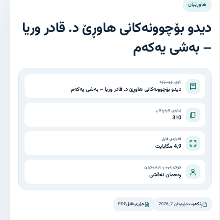
هاوڕێیان
دیدو بۆچوونەکانی هاوڕێ د. قادر وریا
– بەشی یەکەم
ناوی نووسراوە
دیدو بۆچوونەکانی هاوڕێ د. قادر وریا – بەشی یەکەم
ژمارەی لاپەڕەکان
310
قەبارەی فایل
4,9 مگابایت
کۆکردنەوە و ئامادەکردن
ڕەحمان نەقشی
ڕێکەوت
جۆزەردان 7, 2026
جۆری فایل
PDF