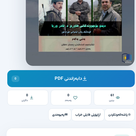
دابەزاندنی PDF
0
0
0
61
بینین
پەسەند
داگرتن
☆
پاشەکەوتکردن
!
ڕاپۆرتی فایلی خراب
✉
پەیوەندی