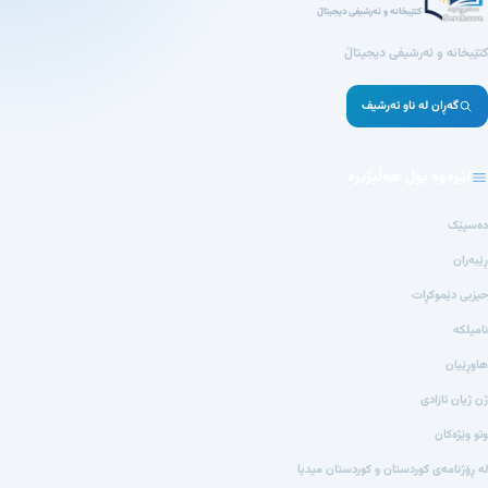
کتێبخانە و ئەرشیفی دیجیتاڵ
کتێبخانە و ئەرشیفی دیجیتاڵ
گەڕان لە ناو ئەرشیف
لێرەوە پۆل هەڵبژێرە
دەسپێک
ڕێبەران
حیزبی دێموکڕات
نامیلکە
هاوڕێیان
ژن ژیان ئازادی
وتو وێژەکان
لە ڕۆژنامەی کوردستان و کوردستان میدیا