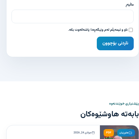
ماڵپەڕ
ناو و ئیمەیڵم لەم وێبگەڕەدا پاشەکەوت بکە.
پێشنیاری خوێندنەوە
بابەتە هاوشێوەکان
PDF
جولای 24, 2026
هاوڕێیان