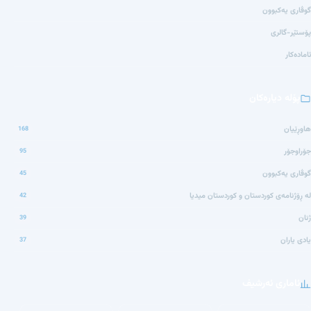
گوڤاری یەکبوون
پۆستێر-گالری
ئامادەکار
پۆلە دیارەکان
هاوڕێیان
168
جۆراوجۆر
95
گوڤاری یەکبوون
45
لە ڕۆژنامەی کوردستان و کوردستان میدیا
42
ژنان
39
یادی یاران
37
ئاماری ئەرشیف