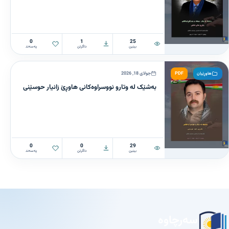
0
1
25
بینین
داگرتن
پەسەند
PDF
جولای 18, 2026
هاوڕێیان
بەشێک لە وتارو نووسراوەکانی هاوڕێ زانیار حوسێنی
0
0
29
بینین
داگرتن
پەسەند
سەرچاوە