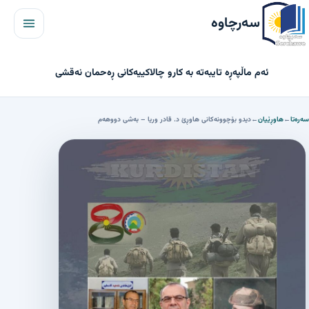
مێنیو
سەرچاوە
ئەم ماڵپەڕە تایبەتە بە کارو چالاکییەکانی ڕەحمان نەقشی
سەرەتا
←
هاوڕێیان
←
دیدو بۆچوونەکانی هاوڕێ د. قادر وریا – بەشی دووهەم