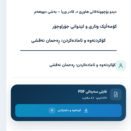
دیدو بۆچوونەکانی هاوڕێ د. قادر وریا – بەشی دووهەم
کۆمەڵێک وتاری و لێدوانی جۆراوجۆر
کۆکردنەوە و ئامادەکردن: ڕەحمان نەقشی
کۆکردنەوە و ئامادەکردن: ڕەحمان نەقشی
فایلی سەرەکی PDF
279 لاپەڕە · 4,7 مگابایت
کردنەوە و دابەزاندن
0