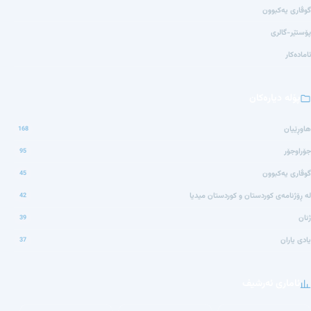
گوڤاری یەکبوون
پۆستێر-گالری
ئامادەکار
پۆلە دیارەکان
هاوڕێیان
168
جۆراوجۆر
95
گوڤاری یەکبوون
45
لە ڕۆژنامەی کوردستان و کوردستان میدیا
42
ژنان
39
یادی یاران
37
ئاماری ئەرشیف