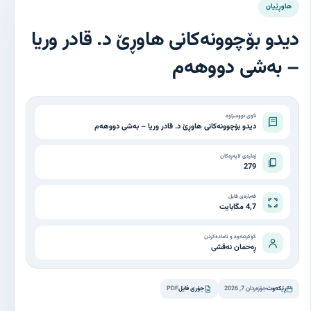
هاوڕێیان
دیدو بۆچوونەکانی هاوڕێ د. قادر وریا
– بەشی دووهەم
ناوی نووسراوە
دیدو بۆچوونەکانی هاوڕێ د. قادر وریا – بەشی دووهەم
ژمارەی لاپەڕەکان
279
قەبارەی فایل
4,7 مگابایت
کۆکردنەوە و ئامادەکردن
ڕەحمان نەقشی
ڕێکەوت
جۆزەردان 7, 2026
جۆری فایل
PDF