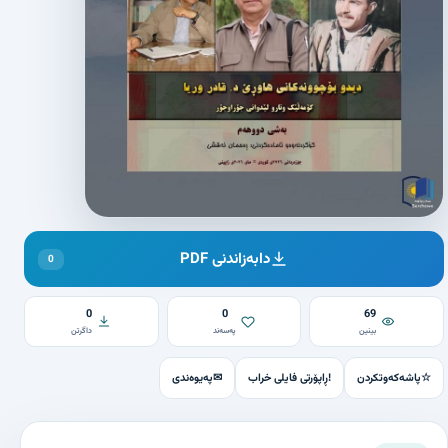
دابەزاندنی PDF
0
0
0
69
بینین
پەسەند
داگرتن
☆
پاشەکەوتکردن
!
ڕاپۆرتی فایلی خراب
✉
پەیوەندی