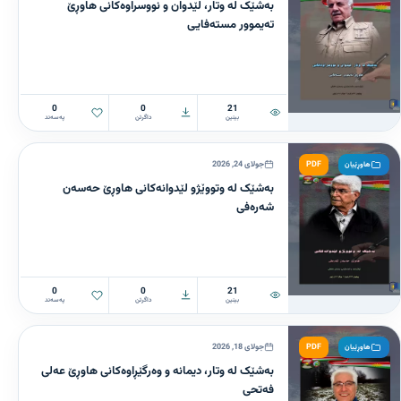
بەشێک لە وتار، لێدوان و نووسراوەکانی هاوڕێ
تەیموور مستەفایی
0
0
21
بینین
داگرتن
پەسەند
PDF
جولای 24, 2026
هاوڕێیان
بەشێک لە وتووێژو لێدوانەکانی هاوڕێ حەسەن
شەرەفی
0
0
21
بینین
داگرتن
پەسەند
PDF
جولای 18, 2026
هاوڕێیان
بەشێک لە وتار، دیمانە و وەرگێڕاوەکانی هاوڕێ عەلی
فەتحی