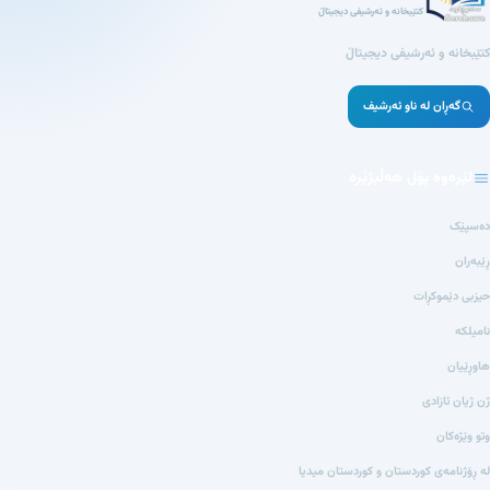
کتێبخانە و ئەرشیفی دیجیتاڵ
کتێبخانە و ئەرشیفی دیجیتاڵ
گەڕان لە ناو ئەرشیف
لێرەوە پۆل هەڵبژێرە
دەسپێک
ڕێبەران
حیزبی دێموکڕات
نامیلکە
هاوڕێیان
ژن ژیان ئازادی
وتو وێژەکان
لە ڕۆژنامەی کوردستان و کوردستان میدیا