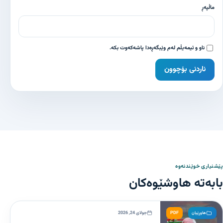
ماڵپەڕ
ناو و ئیمەیڵم لەم وێبگەڕەدا پاشەکەوت بکە.
پێشنیاری خوێندنەوە
بابەتە هاوشێوەکان
PDF
جولای 24, 2026
هاوڕێیان