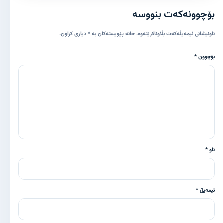
بۆچوونەکەت بنووسە
ناونیشانی ئیمەیڵەکەت بڵاوناکرێتەوە. خانە پێویستەکان بە * دیاری کراون.
بۆچوون *
ناو *
ئیمەیڵ *