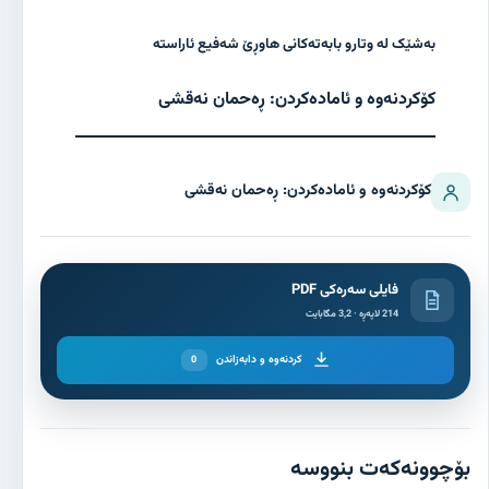
بەشێک لە وتارو بابەتەکانی هاوڕێ شەفیع ئاراستە
کۆکردنەوە و ئامادەکردن: ڕەحمان نەقشی
کۆکردنەوە و ئامادەکردن: ڕەحمان نەقشی
فایلی سەرەکی PDF
214 لاپەڕە · 3,2 مگابایت
کردنەوە و دابەزاندن
0
بۆچوونەکەت بنووسە