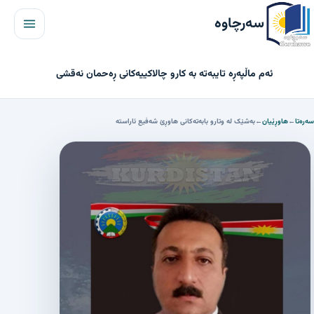
مێنیو
سەرچاوە
ئەم ماڵپەڕە تایبەتە بە کارو چالاکییەکانی ڕەحمان نەقشی
سەرەتا
←
هاوڕێیان
←
بەشێک لە وتارو بابەتەکانی هاوڕێ شەفیع ئاراستە