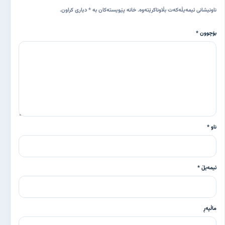
ناونیشانی ئیمەیڵەکەت بڵاوناکرێتەوە. خانە پێویستەکان بە * دیاری کراون.
بۆچوون *
ناو *
ئیمەیڵ *
ماڵپەڕ