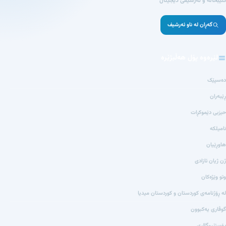
کتێبخانە و ئەرشیفی دیجیتاڵ
گەڕان لە ناو ئەرشیف
لێرەوە پۆل هەڵبژێرە
دەسپێک
ڕێبەران
حیزبی دێموکڕات
نامیلکە
هاوڕێیان
ژن ژیان ئازادی
وتو وێژەکان
لە ڕۆژنامەی کوردستان و کوردستان میدیا
گوڤاری یەکبوون
پۆستێر-گالری