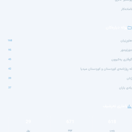
ئامادەکار
پۆلە دیارەکان
هاوڕێیان
168
جۆراوجۆر
95
گوڤاری یەکبوون
45
لە ڕۆژنامەی کوردستان و کوردستان میدیا
42
ژنان
39
یادی یاران
37
ئاماری ئەرشیف
29
671
618
بابەت
PDF
پۆل