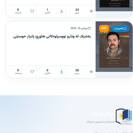
0
1
24
بینین
داگرتن
پەسەند
PDF
جولای 18, 2026
هاوڕێیان
بەشێک لە وتارو نووسراوەکانی هاوڕێ زانیار حوسێنی
0
0
28
بینین
داگرتن
پەسەند
سەرچاوە
کتێبخانە و ئەرشیفی دیجیتاڵ