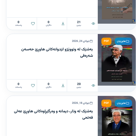
0
0
21
بینین
داگرتن
پەسەند
PDF
جولای 24, 2026
هاوڕێیان
بەشێک لە وتووێژو لێدوانەکانی هاوڕێ حەسەن
شەرەفی
0
0
20
بینین
داگرتن
پەسەند
PDF
جولای 18, 2026
هاوڕێیان
بەشێک لە وتار، دیمانە و وەرگێڕاوەکانی هاوڕێ عەلی
فەتحی