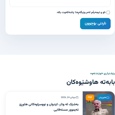
ناو و ئیمەیڵم لەم وێبگەڕەدا پاشەکەوت بکە.
پێشنیاری خوێندنەوە
بابەتە هاوشێوەکان
PDF
جولای 24, 2026
هاوڕێیان
بەشێک لە وتار، لێدوان و نووسراوەکانی هاوڕێ
تەیموور مستەفایی