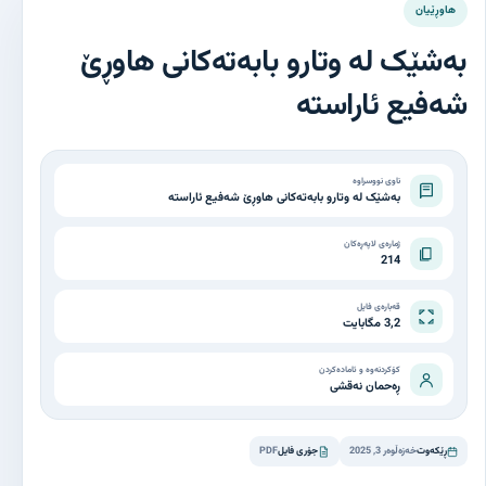
هاوڕێیان
بەشێک لە وتارو بابەتەکانی هاوڕێ
شەفیع ئاراستە
ناوی نووسراوە
بەشێک لە وتارو بابەتەکانی هاوڕێ شەفیع ئاراستە
ژمارەی لاپەڕەکان
214
قەبارەی فایل
3,2 مگابایت
کۆکردنەوە و ئامادەکردن
ڕەحمان نەقشی
ڕێکەوت
خەزەڵوەر 3, 2025
جۆری فایل
PDF