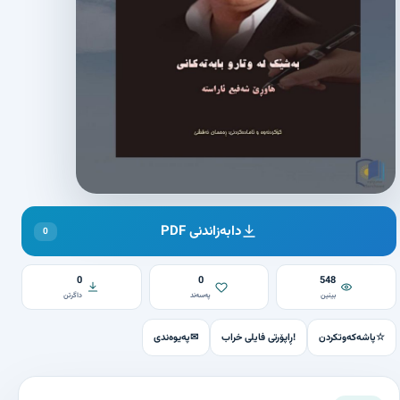
دابەزاندنی PDF
0
0
0
548
بینین
پەسەند
داگرتن
☆
پاشەکەوتکردن
!
ڕاپۆرتی فایلی خراب
✉
پەیوەندی